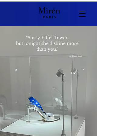
“Sorry Eiffel Tower,
but tonight she'll shine more
than you.”
​— Mirén Paris