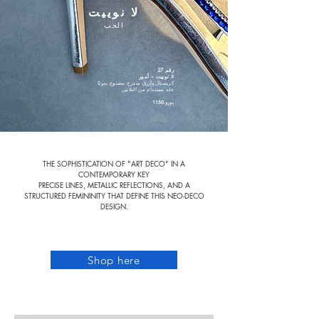
لا نوييت
الحب
رقم 27
لا نوييت – أمور
كريستال
وأزرق
متدرج
مصنوع يدويًا
جلد مستدام من البلاتين
1150 يورو
THE SOPHISTICATION OF "ART DECO" IN A
CONTEMPORARY KEY
PRECISE LINES, METALLIC REFLECTIONS, AND A
STRUCTURED FEMININITY THAT DEFINE THIS NEO-DECO
DESIGN.
Shop here