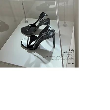
رقم 5
لا نوي – الفن
مرسومة يدويا
ضربة فرشاة حمراء في الطباعة الحريرية
جلد مستدام معتمد من ICEC
790 يورو