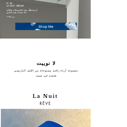
N. 24
LA NUIT - DREAM
أزرق مُطَلّى يدويًا بالكريستالات واللآلئ
جلد مستدام بلون البلاتين
1150 يورو
Shop Me
لا نوييت
مجموعة أزياء راقية مستوحاة من الليل الباريسي
صُنعت في صمت
La Nuit
RÊVE