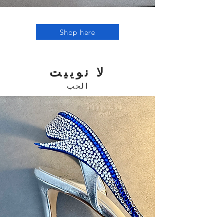
Shop here
لا نوييت
الحب