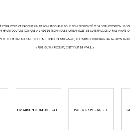
É POUR VOUS CE PRODUIT, UN DESIGN RECONNU POUR SON EXCLUSIVITÉ ET SA SOPHISTICATION, INSPIRÉ
ON HAUTE COUTURE CONÇUE À L'AIDE DE TECHNIQUES ARTISANELLES, DE MATÉRIAUX DE LA PLUS HAUTE QUA
ÈCE POUR OBTENIR UNE EXCELLENTE FINITION ARTISANALE, EN PARIANT TOUJOURS SUR LA SLOW FASH
« PLUS QU’UN PRODUIT, C'EST L’ART DE VIVRE. »
LIVRAISON GRATUITE 24 H
S
PARIS EXPRESS 3H
G