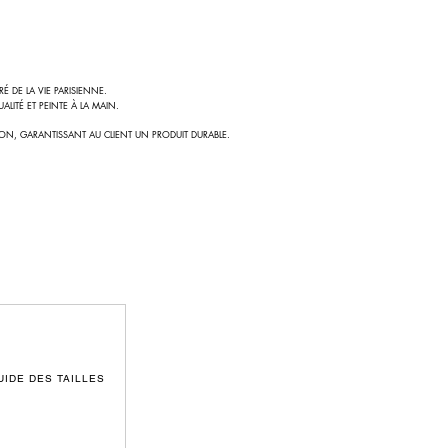
 DE LA VIE PARISIENNE.
LITÉ ET PEINTE À LA MAIN.
ION, GARANTISSANT AU CLIENT UN PRODUIT DURABLE.
UIDE DES TAILLES