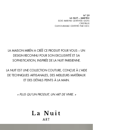
N° 29
LA NUIT – MARTINI
SOIE MARINE CERTIFIÉE GOTS
CRISTAUX
CUIR DURABLE CERTIFIÉ PAR ICEC
LA MAISON MIRÉN A CRÉÉ CE PRODUIT POUR VOUS – UN
DESIGN RECONNU POUR SON EXCLUSIVITÉ ET SA
SOPHISTICATION, INSPIRÉE DE LA NUIT PARISIENNE.
LA NUIT EST UNE COLLECTION COUTURE, CONÇUE À L'AIDE
DE TECHNIQUES ARTISANALES, DES MEILLEURS MATÉRIAUX
ET DES DÉTAILS PEINTS À LA MAIN.
« PLUS QU’UN PRODUIT, UN ART DE VIVRE. »
La Nuit
ART