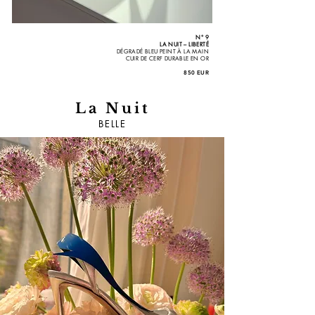
N° 9
LA NUIT – LIBERTÉ
DÉGRADÉ BLEU PEINT À LA MAIN
CUIR DE CERF DURABLE EN OR
850 EUR
La Nuit
BELLE