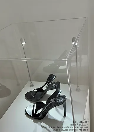
N° 5
LA NUIT – ART
PEINT À LA MAIN
COUP DE PINCEAU ROUGE EN SÉRIGRAPHIE
CUIR DURABLE CERTIFIÉ PAR ICEC