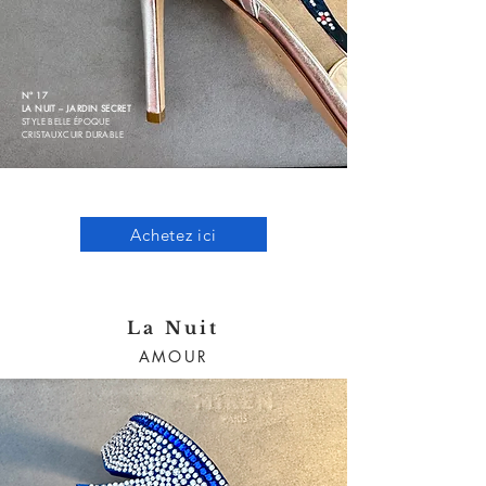
N° 17
LA NUIT – JARDIN SECRET
STYLE BELLE ÉPOQUE
CRISTAUX
CUIR DURABLE
Achetez ici
La Nuit
AMOUR