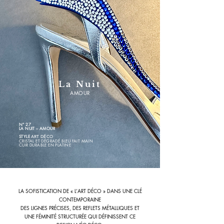
La Nuit
AMOUR
N° 27
LA NUIT – AMOUR
STYLE
ART DÉCO
CRISTAL ET
DÉGRADÉ
BLEU FAIT MAIN
CUIR DURABLE EN PLATINE
LA SOFISTICATION DE « L’ART DÉCO » DANS UNE CLÉ
CONTEMPORAINE
DES LIGNES PRÉCISES, DES REFLETS MÉTALLIQUES ET
UNE FÉMINITÉ STRUCTURÉE QUI DÉFINISSENT CE