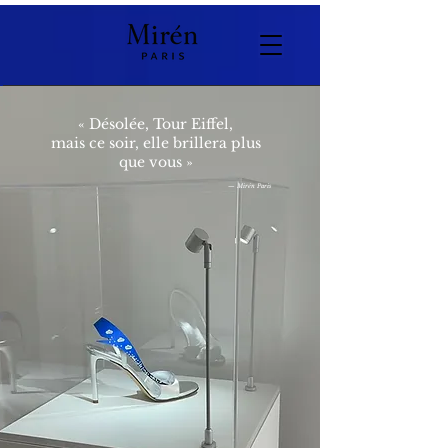
« Désolée, Tour Eiffel,
mais ce soir, elle brillera plus
que vous »
— Mirén Paris