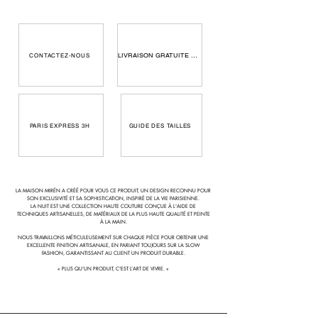
A Sustainable Luxury
· Made in Paris and Italy
· 95mm heel
· Crystals
LIVRAISON GRATUITE 24 H
CONTACTEZ-NOUS
· Gradient blue, hand painted
· Tuscan leather sole in beige
· 100% Lambskin outside
· Certified sustainability leather
· Wipe with a soft cloth
PARIS EXPRESS 3H
GUIDE DES TAILLES
· Box FSC Certified
Included - Delivery Time in Paris - 3 Hours
Included - Worldwide
Delivery - Time 1 - 2 days
Included - Duty & tax included
LA MAISON MIRÉN A CRÉÉ POUR VOUS CE PRODUIT, UN DESIGN RECONNU POUR
SON EXCLUSIVITÉ ET SA SOPHISTICATION, INSPIRÉ DE LA VIE PARISIENNE.
LA NUIT EST UNE COLLECTION HAUTE COUTURE CONÇUE À L'AIDE DE
TECHNIQUES ARTISANELLES, DE MATÉRIAUX DE LA PLUS HAUTE QUALITÉ ET PEINTE
À LA MAIN.
NOUS TRAVAILLONS MÉTICULEUSEMENT SUR CHAQUE PIÈCE POUR OBTENIR UNE
EXCELLENTE FINITION ARTISANALE, EN PARIANT TOUJOURS SUR LA SLOW
FASHION, GARANTISSANT AU CLIENT UN PRODUIT DURABLE.
« PLUS QU’UN PRODUIT, C'EST L’ART DE VIVRE. »