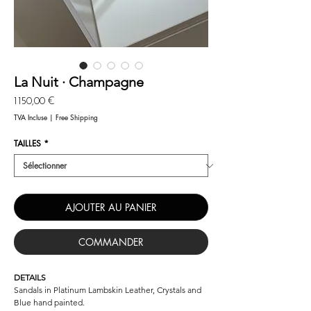
La Nuit · Champagne
Prix
1 150,00 €
TVA Incluse
|
Free Shipping
TAILLES
*
AJOUTER AU PANIER
COMMANDER
DETAILS
Sandals in Platinum Lambskin Leather, Crystals and
Blue hand painted.