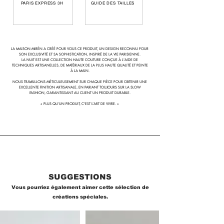
PARIS EXPRESS 3H
GUIDE DES TAILLES
· Box FSC Certified
Included - Delivery Time in Paris - 3 Hours
Included - Worldwide
Delivery - Time 1 - 2 days
Included - Duty & tax included
LA MAISON MIRÉN A CRÉÉ POUR VOUS CE PRODUIT, UN DESIGN RECONNU POUR
SON EXCLUSIVITÉ ET SA SOPHISTICATION, INSPIRÉ DE LA VIE PARISIENNE.
LA NUIT EST UNE COLLECTION HAUTE COUTURE CONÇUE À L'AIDE DE
TECHNIQUES ARTISANELLES, DE MATÉRIAUX DE LA PLUS HAUTE QUALITÉ ET PEINTE
À LA MAIN.
NOUS TRAVAILLONS MÉTICULEUSEMENT SUR CHAQUE PIÈCE POUR OBTENIR UNE
EXCELLENTE FINITION ARTISANALE, EN PARIANT TOUJOURS SUR LA SLOW
FASHION, GARANTISSANT AU CLIENT UN PRODUIT DURABLE.
« PLUS QU’UN PRODUIT, C'EST L’ART DE VIVRE. »
SUGGESTIONS
Vous pourriez également aimer cette sélection de
créations spéciales.